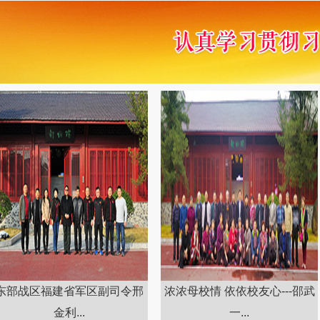
战区福建省军区副司令邢
浓浓母校情 依依校友心---邵武
金利...
一...