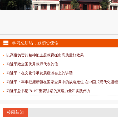
学习总讲话，践初心使命
以高度负责的精神把主题教育抓出高质量好效果
习近平致全国优秀教师代表的信
习近平：在文化传承发展座谈会上的讲话
习近平：牢牢把握新疆在国家全局中的战略定位 在中国式现代化进程中
习近平总书记“8·19”重要讲话的真理力量和实践伟力
校园新闻