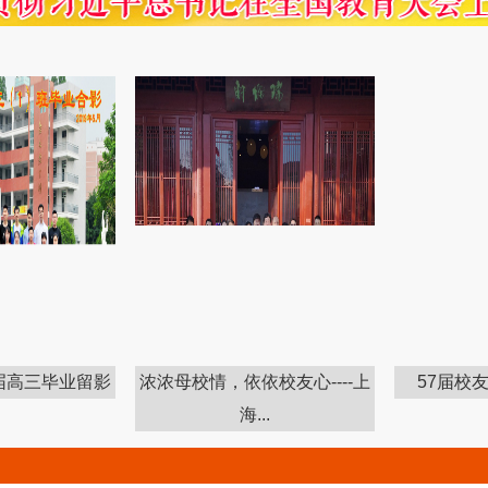
高三毕业留影
浓浓母校情，依依校友心----上
57届校友邓
海...