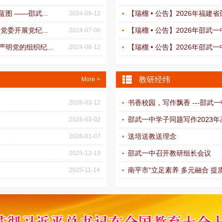
 ——邵武...
【瑞榴 • 公告】2026年福
2024-09-12
委开展党纪...
【瑞榴 • 公告】2026年邵武
2024-07-06
明党的组织纪...
【瑞榴 • 公告】2026年邵武
2024-06-12
教研经纬
More >
书香校园，写作飘香 ---邵武一
2026-03-12
邵武一中学子同题写作2023
2026-03-02
送培送教送理念
2026-01-07
邵武一中召开教研组长会议
2025-12-10
南平市“立足素养 多元融合 提
2025-11-14