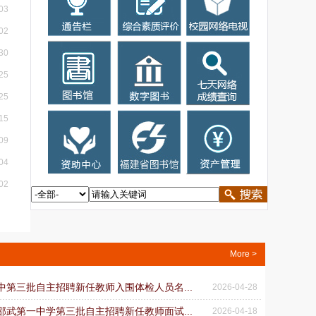
03
02
30
25
25
15
09
04
02
More >
一中第三批自主招聘新任教师入围体检人员名...
2026-04-28
省邵武第一中学第三批自主招聘新任教师面试...
2026-04-18