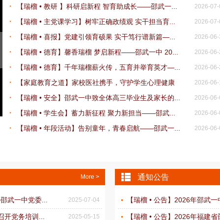
【瑞榴 • 教研 】科研启新程 智育助成长——邵武一...
2026-07-
【瑞榴 • 主党课学习】树牢正确政绩观 实干担当育...
2026-07-
【瑞榴 • 喜报】党建引领育硕果 实干笃行谱新篇—...
2026-06-
【瑞榴 • 德育】馨香瑞榴 梦启新程——邵武一中 20...
2026-06-
【瑞榴 • 德育】千年瑞榴薪火传，五育并举育英才—...
2026-06-
【家庭教育之道】家校医社携手，守护学生心理健康
2026-06-
【瑞榴 • 安全】邵武一中致全体高三毕业生及家长的...
2026-06-
【瑞榴 • 学生会】蓄力新征程 聚力新担当——邵武...
2026-06-
【瑞榴 • 年段活动】告别童年，青春启航——邵武一...
2026-06-
通知公告
More >
武一中党委...
【瑞榴 • 公告】2026年邵武
2025-07-04
开党务培训...
【瑞榴 • 公告】2026年福建
2025-05-15