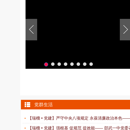
党群生活
【瑞榴 • 党建】严守中央八项规定 永葆清廉政治本色——邵
【瑞榴 • 党建】强根基 促规范 提效能—— 邵武一中党委召