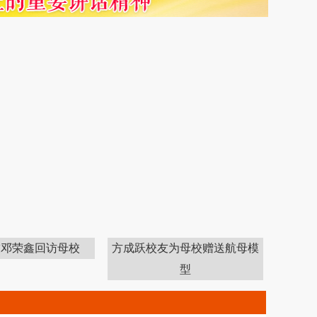
荣鑫回访母校
方成跃校友为母校赠送航母模
型